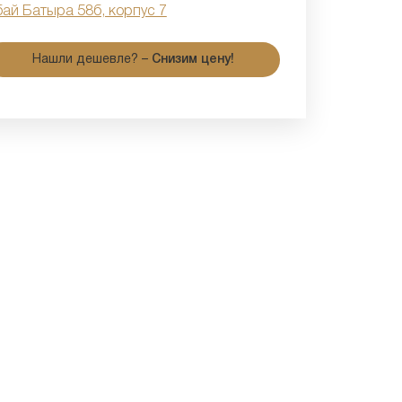
бай Батыра 58б, корпус 7
Нашли дешевле? –
Снизим цену!