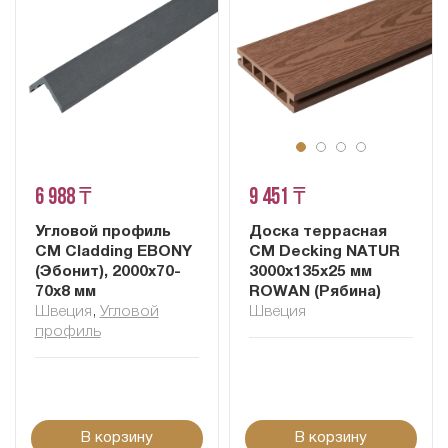
6 988 ₸
9 451 ₸
Угловой профиль
Доска террасная
CM Cladding EBONY
CM Decking NATUR
(Эбонит), 2000х70-
3000х135х25 мм
70х8 мм
ROWAN (Рябина)
Швеция
,
Угловой
Швеция
профиль
В корзину
В корзину