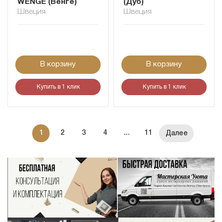
WENGE (Венге)
(Дуб)
Швеция
Швеция
В корзину
В корзину
Купить в 1 клик
Купить в 1 клик
1
2
3
4
...
11