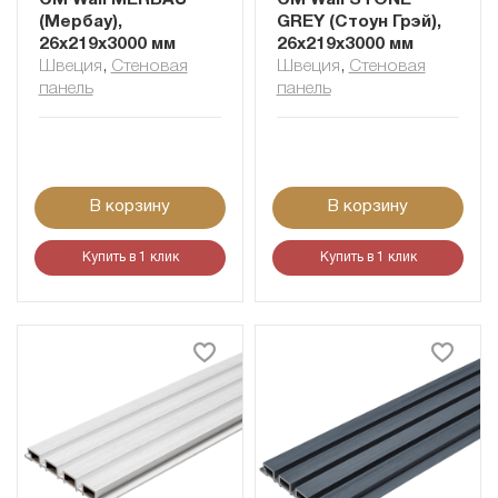
CM Wall MERBAU
CM Wall STONE
(Мербау),
GREY (Стоун Грэй),
26x219x3000 мм
26x219x3000 мм
Швеция
,
Cтеновая
Швеция
,
Cтеновая
панель
панель
В корзину
В корзину
Купить в 1 клик
Купить в 1 клик