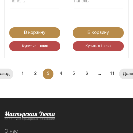
панель
панель
В корзину
В корзину
Купить в 1 клик
Купить в 1 клик
1
2
3
4
5
6
...
11
О нас