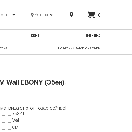
0
лматы
Астана
СВЕТ
ЛЕПНИНА
оска
Розетки/Выключатели
M Wall EBONY (Эбен),
матривают этот товар сейчас!
78224
Wall
CM