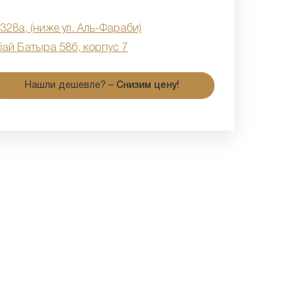
 328а, (ниже ул. Аль-Фараби)
бай Батыра 58б, корпус 7
Нашли дешевле? –
Снизим цену!