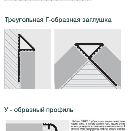
Треугольная Г-образная заглушка
У - образный профиль