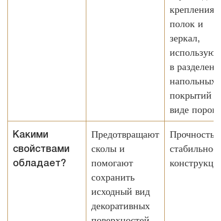
крепления
полок и
зеркал,
используют
в разделени
напольных
покрытий в
виде порога
Предотвращают
Прочность 
Какими
сколы и
стабильнос
свойствами
помогают
конструкци
обладает?
сохранить
исходный вид
декоративных
поверхностей.