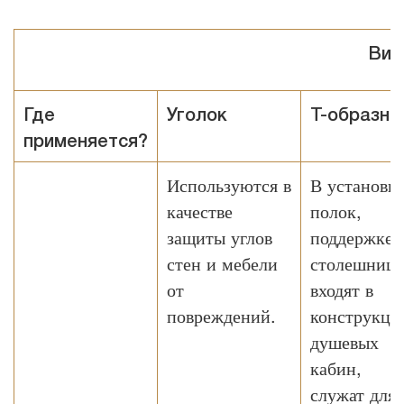
Вид
Где
Уголок
T-образны
применяется?
Используются в
В установк
качестве
полок,
защиты углов
поддержке
стен и мебели
столешницы
от
входят в
повреждений.
конструкц
душевых
кабин,
служат для