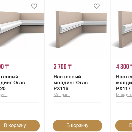
00 ₸
3 700 ₸
4 300 
стенный
Настенный
Насте
динг Orac
молдинг Orac
молди
20
PX116
PX117
динг
Молдинг
Молдин
В корзину
В корзину
В