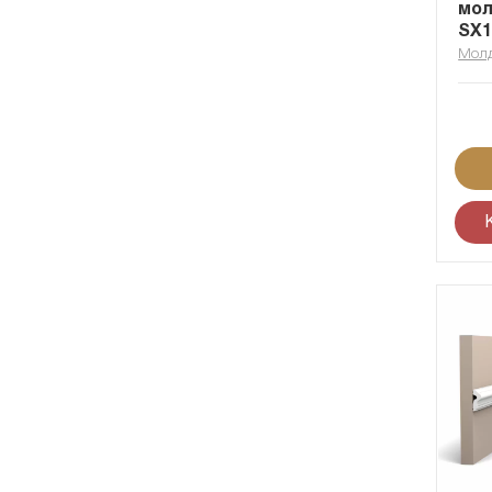
мол
SX1
Мол