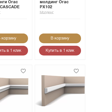
нги Orac
молдинг Orac
 CASCADE
PX102
г
Молдинг
 корзину
В корзину
ить в 1 клик
Купить в 1 клик