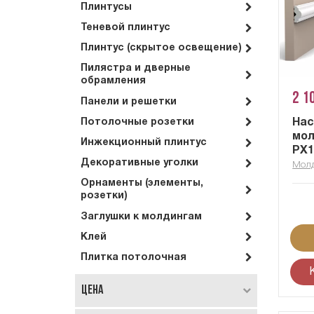
Плинтусы
Теневой плинтус
Плинтус (скрытое освещение)
Пилястра и дверные
обрамления
2 1
Панели и решетки
На
Потолочные розетки
мол
Инжекционный плинтус
PX1
Декоративные уголки
Мол
Орнаменты (элементы,
розетки)
Заглушки к молдингам
Клей
Плитка потолочная
Цена