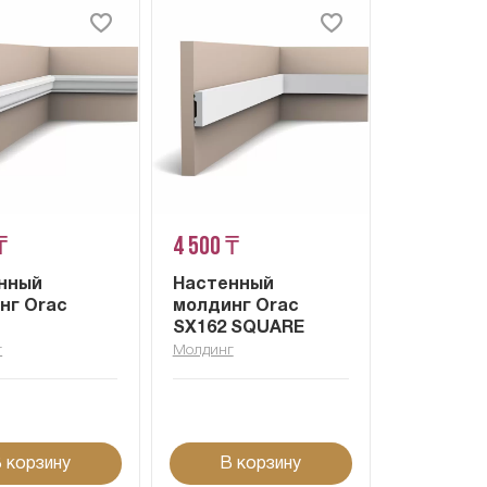
₸
4 500 ₸
нный
Настенный
нг Orac
молдинг Orac
SX162 SQUARE
г
Молдинг
 корзину
В корзину