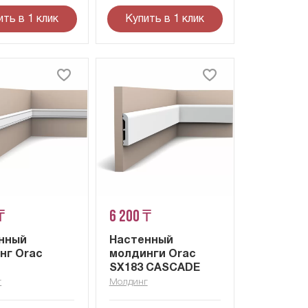
ить в 1 клик
Купить в 1 клик
₸
6 200 ₸
нный
Настенный
нг Orac
молдинги Orac
SX183 CASCADE
г
Молдинг