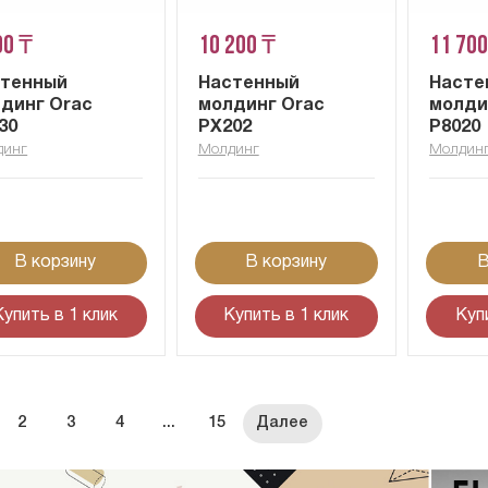
00 ₸
10 200 ₸
11 700
стенный
Настенный
Насте
динг Orac
молдинг Orac
молди
30
PX202
P8020
динг
Молдинг
Молдин
В корзину
В корзину
В
Купить в 1 клик
Купить в 1 клик
Куп
2
3
4
...
15