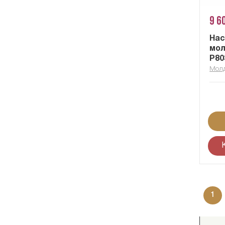
9 6
На
мол
P80
Мол
1