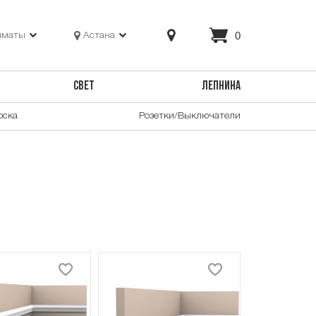
0
лматы
Астана
СВЕТ
ЛЕПНИНА
оска
Розетки/Выключатели