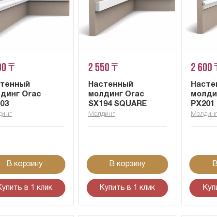
00 ₸
2 550 ₸
2 600 
стенный
Настенный
Насте
динг Orac
молдинг Orac
молди
03
SX194 SQUARE
PX201
динг
Молдинг
Молдин
В корзину
В корзину
В
Купить в 1 клик
Купить в 1 клик
Куп