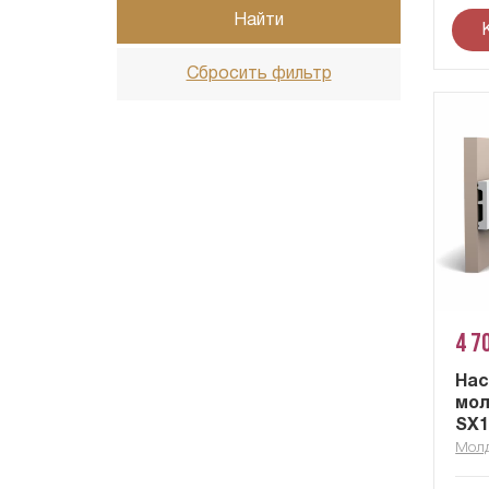
Найти
Сбросить фильтр
4 7
На
мол
SX1
Мол