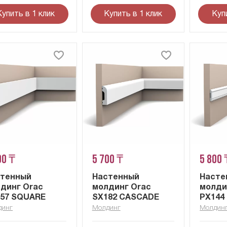
Купить в 1 клик
Купить в 1 клик
Куп
00 ₸
5 700 ₸
5 800 
стенный
Настенный
Насте
динг Orac
молдинг Orac
молди
57 SQUARE
SX182 CASCADE
PX144
динг
Молдинг
Молдин