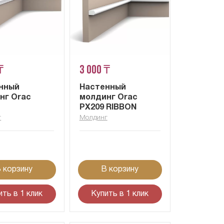
₸
3 000 ₸
нный
Настенный
нг Orac
молдинг Orac
PX209 RIBBON
г
Молдинг
 корзину
В корзину
ить в 1 клик
Купить в 1 клик