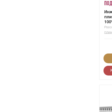
Под
Ин
пли
100
Росс
плин