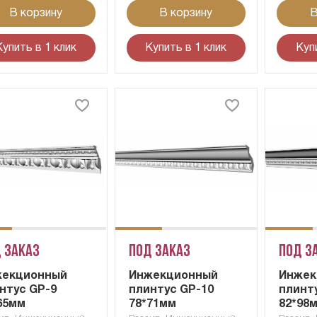
В корзину
В корзину
В
Купить в 1 клик
Купить в 1 клик
Куп
 заказ
Под заказ
Под з
жекционный
Инжекционный
Инжек
нтус GP-9
плинтус GP-10
плинт
65мм
78*71мм
82*98