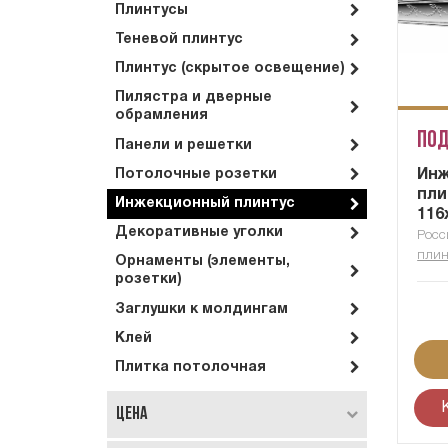
Плинтусы
Теневой плинтус
Плинтус (скрытое освещение)
Пилястра и дверные
обрамления
Под
Панели и решетки
Ин
Потолочные розетки
пли
Инжекционный плинтус
116
Декоративные уголки
Росс
плин
Орнаменты (элементы,
розетки)
Заглушки к молдингам
Клей
Плитка потолочная
Цена