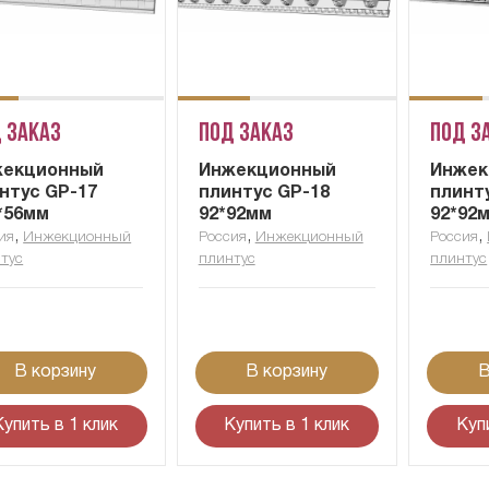
 заказ
Под заказ
Под з
жекционный
Инжекционный
Инжек
нтус GP-17
плинтус GP-18
плинт
*56мм
92*92мм
92*92
,
,
,
ия
Инжекционный
Россия
Инжекционный
Россия
тус
плинтус
плинтус
В корзину
В корзину
В
Купить в 1 клик
Купить в 1 клик
Куп