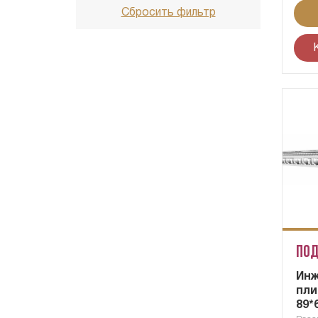
Сбросить фильтр
Под
Ин
пли
89*