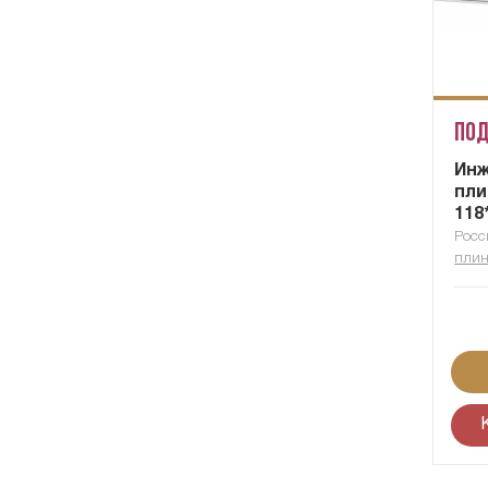
Под
Ин
пли
118
Росс
плин