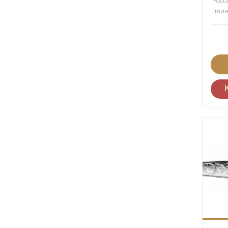
Росс
плин