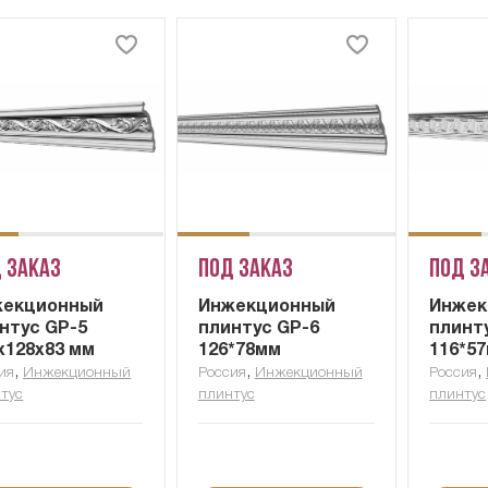
 заказ
Под заказ
Под з
жекционный
Инжекционный
Инжек
нтус GP-5
плинтус GP-6
плинт
х128х83 мм
126*78мм
116*5
,
,
,
ия
Инжекционный
Россия
Инжекционный
Россия
тус
плинтус
плинтус