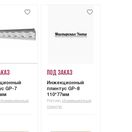
аказ
Под заказ
ционный
Инжекционный
ус GP-7
плинтус GP-8
7мм
110*77мм
,
Инжекционный
Россия
Инжекционный
плинтус