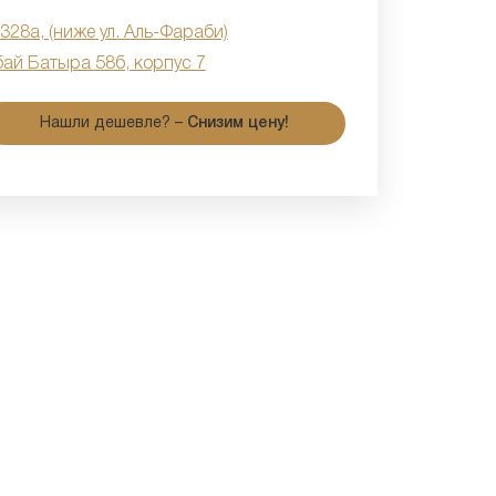
 328а, (ниже ул. Аль-Фараби)
бай Батыра 58б, корпус 7
Нашли дешевле? –
Снизим цену!