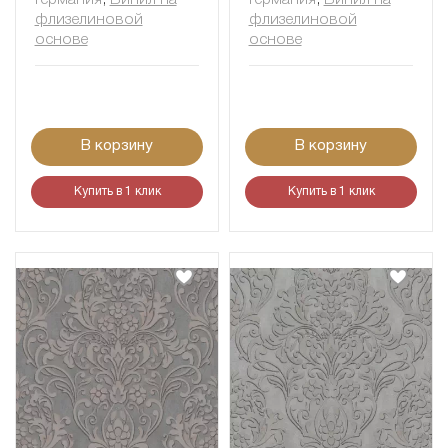
Германия
,
Винил на
Германия
,
Винил на
флизелиновой
флизелиновой
основе
основе
В корзину
В корзину
Купить в 1 клик
Купить в 1 клик