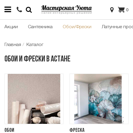
0
Акции
Сантехника
Обои/Фрески
Латунные про
Главная
Каталог
Обои и фрески в Астане
Обои
Фреска