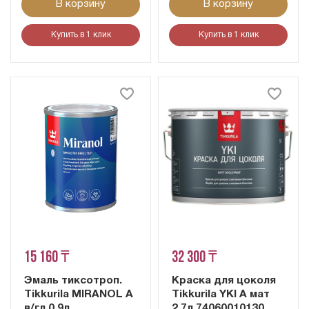
В корзину
В корзину
Купить в 1 клик
Купить в 1 клик
15 160 ₸
32 300 ₸
Эмаль тиксотроп.
Краска для цоколя
Tikkurila MIRANOL A
Tikkurila YKI A мат
в/гл 0,9л
2,7л 74060010130