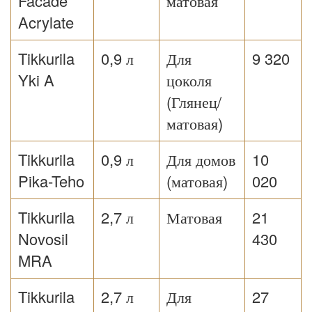
Facade
матовая
Acrylate
Tikkurila
0,9 л
Для
9 320
Yki A
цоколя
(Глянец/
матовая)
Tikkurila
0,9 л
Для домов
10
Pika-Teho
(матовая)
020
Tikkurila
2,7 л
Матовая
21
Novosil
430
MRA
Tikkurila
2,7 л
Для
27