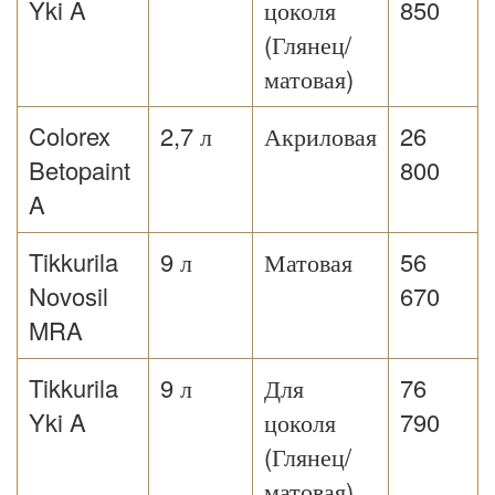
Yki A
цоколя
850
(Глянец/
матовая)
Colorex
2,7 л
Акриловая
26
Betopaint
800
A
Tikkurila
9 л
Матовая
56
Novosil
670
MRA
Tikkurila
9 л
Для
76
Yki A
цоколя
790
(Глянец/
матовая)