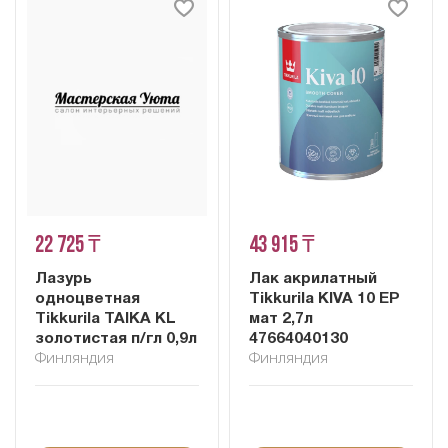
22 725 ₸
43 915 ₸
Лазурь
Лак акрилатный
одноцветная
Tikkurila KIVA 10 EP
Tikkurila TAIKA KL
мат 2,7л
золотистая п/гл 0,9л
47664040130
Финляндия
Финляндия