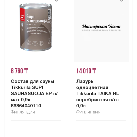
8 760 ₸
14 010 ₸
Состав для сауны
Лазурь
Tikkurila SUPI
одноцветная
SAUNASUOJA EP п/
Tikkurila TAIKA HL
мат 0,9л
серебристая п/гл
86864040110
0,9л
Финляндия
Финляндия