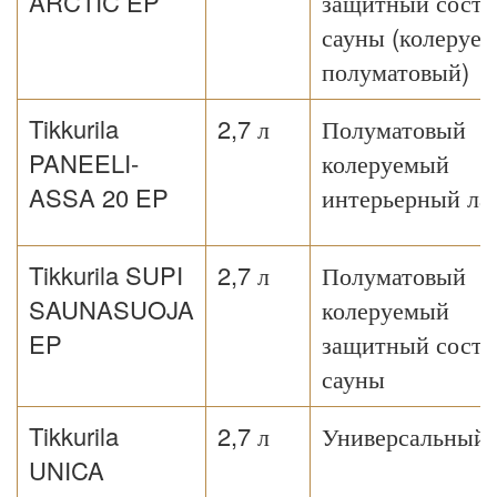
ARCTIC EP
защитный соста
сауны (колеруе
полуматовый)
Tikkurila
2,7 л
Полуматовый
PANEELI-
колеруемый
ASSA 20 EP
интерьерный ла
Tikkurila SUPI
2,7 л
Полуматовый
SAUNASUOJA
колеруемый
EP
защитный соста
сауны
Tikkurila
2,7 л
Универсальный 
UNICA