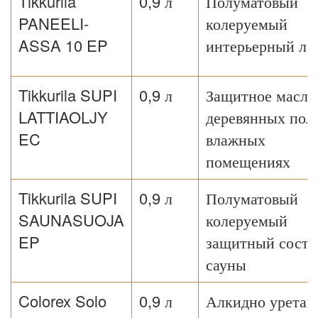
Tikkurila
0,9 л
Полуматовый
PANEELI-
колеруемый
ASSA 10 EP
интерьерный ла
Tikkurila SUPI
0,9 л
Защитное масло
LATTIAOLJY
деревянных поло
EC
влажных
помещениях
Tikkurila SUPI
0,9 л
Полуматовый
SAUNASUOJA
колеруемый
EP
защитный соста
сауны
Colorex Solo
0,9 л
Алкидно уретан