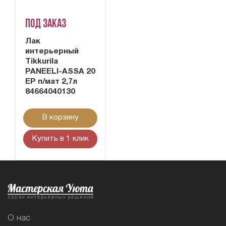
Под заказ
Лак
интерьерный
Tikkurila
PANEELI-ASSA 20
EP п/мат 2,7л
84664040130
В корзину
Купить в 1 клик
О нас