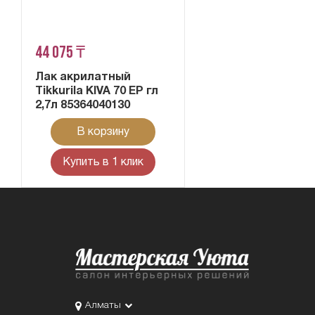
44 075 ₸
Лак акрилатный
Tikkurila KIVA 70 EP гл
2,7л 85364040130
В корзину
Купить в 1 клик
Алматы