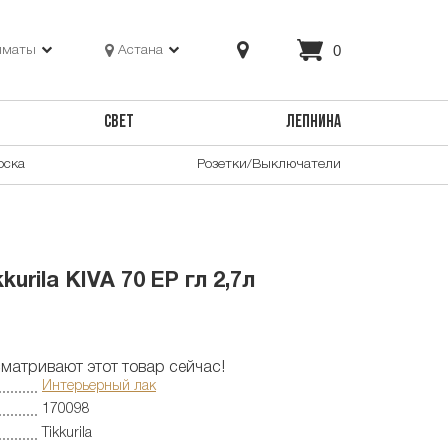
0
лматы
Астана
СВЕТ
ЛЕПНИНА
оска
Розетки/Выключатели
urila KIVA 70 EP гл 2,7л
матривают этот товар сейчас!
Интерьерный лак
170098
Tikkurila