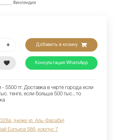
Финляндия
+
Добавить в козину
е
Консультация WhatsApp
- 5500 тг. Доставка в черте города если
ыс. тенге, если больше 500 тыс., то
ка
 328а, (ниже ул. Аль-Фараби)
бай Батыра 58б, корпус 7