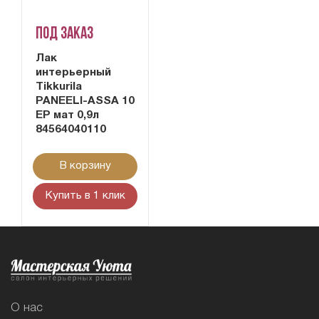
Под заказ
Лак
интерьерный
Tikkurila
PANEELI-ASSA 10
EP мат 0,9л
84564040110
В корзину
Купить в 1 клик
О нас