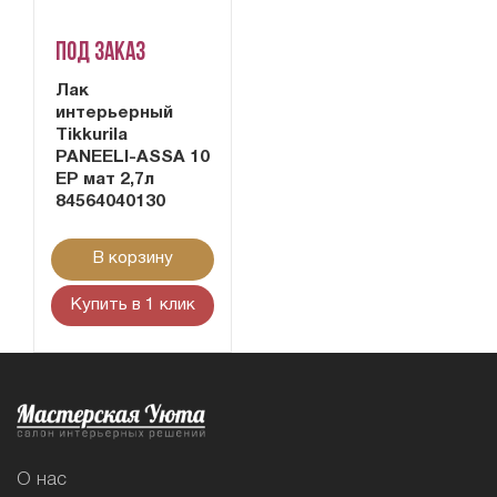
Под заказ
Лак
интерьерный
Tikkurila
PANEELI-ASSA 10
EP мат 2,7л
84564040130
В корзину
Купить в 1 клик
О нас