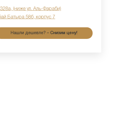
 328а, (ниже ул. Аль-Фараби)
бай Батыра 58б, корпус 7
Нашли дешевле? –
Снизим цену!