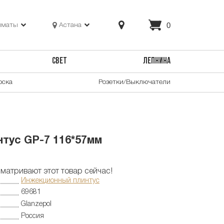
0
лматы
Астана
СВЕТ
ЛЕПНИНА
оска
Розетки/Выключатели
тус GP-7 116*57мм
матривают этот товар сейчас!
Инжекционный плинтус
69681
Glanzepol
Россия