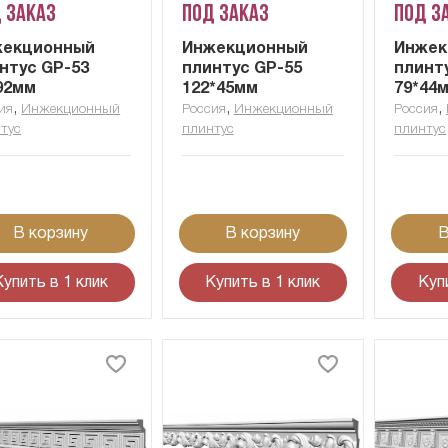
 заказ
Под заказ
Под з
жекционный
Инжекционный
Инжек
нтус GP-53
плинтус GP-55
плинт
92мм
122*45мм
79*44
,
,
,
ия
Инжекционный
Россия
Инжекционный
Россия
тус
плинтус
плинтус
В корзину
В корзину
В
Купить в 1 клик
Купить в 1 клик
Куп