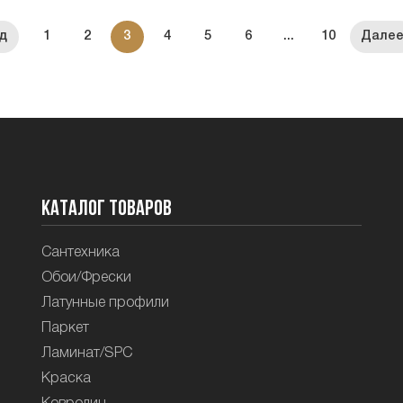
1
2
3
4
5
6
...
10
Каталог товаров
Сантехника
Обои/Фрески
Латунные профили
Паркет
Ламинат/SPC
Краска