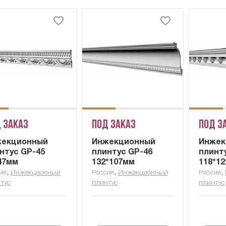
 заказ
Под заказ
Под з
жекционный
Инжекционный
Инжек
нтус GP-45
плинтус GP-46
плинт
47мм
132*107мм
118*1
,
,
,
ия
Инжекционный
Россия
Инжекционный
Россия
тус
плинтус
плинтус