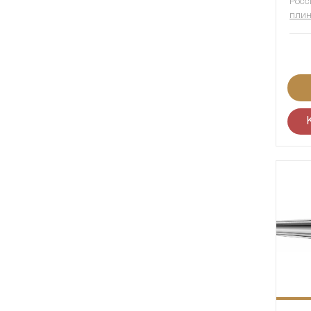
Росс
плин