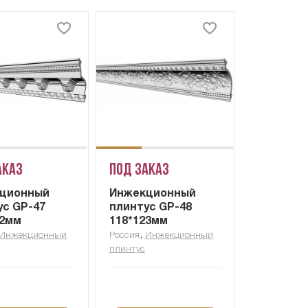
аказ
Под заказ
ционный
Инжекционный
ус GP-47
плинтус GP-48
22мм
118*123мм
,
Инжекционный
Россия
Инжекционный
плинтус