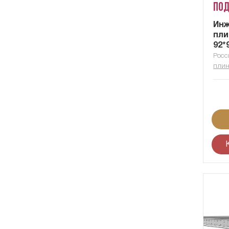
Под
Ин
пли
92*
Росс
плин