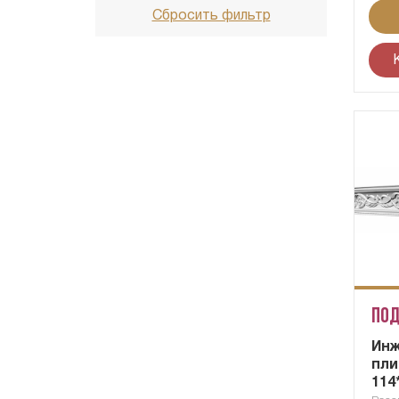
Сбросить фильтр
Под
Ин
пли
114