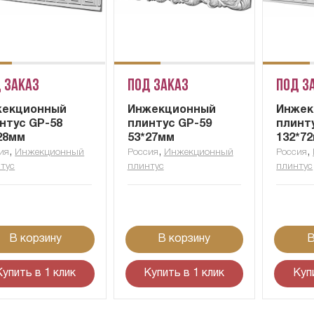
 заказ
Под заказ
Под з
жекционный
Инжекционный
Инжек
нтус GP-58
плинтус GP-59
плинт
28мм
53*27мм
132*7
,
,
,
ия
Инжекционный
Россия
Инжекционный
Россия
тус
плинтус
плинтус
В корзину
В корзину
В
Купить в 1 клик
Купить в 1 клик
Куп