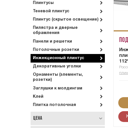
Плинтусы
Теневой плинтус
Плинтус (скрытое освещение)
Пилястра и дверные
обрамления
Под
Панели и решетки
Ин
Потолочные розетки
пли
Инжекционный плинтус
112
Декоративные уголки
Росс
плин
Орнаменты (элементы,
розетки)
Заглушки к молдингам
Клей
Плитка потолочная
Цена