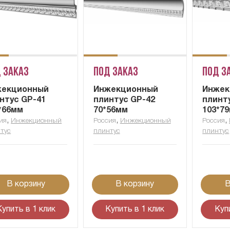
 заказ
Под заказ
Под з
жекционный
Инжекционный
Инжек
нтус GP-41
плинтус GP-42
плинт
*66мм
70*56мм
103*7
,
,
,
ия
Инжекционный
Россия
Инжекционный
Россия
тус
плинтус
плинтус
В корзину
В корзину
В
Купить в 1 клик
Купить в 1 клик
Куп