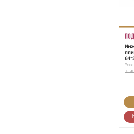
Под
Ин
пли
64*
Росс
плин