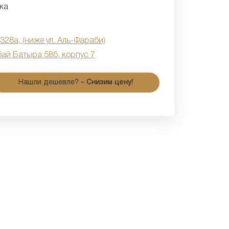
ка
 328а, (ниже ул. Аль-Фараби)
бай Батыра 58б, корпус 7
Нашли дешевле? –
Снизим цену!