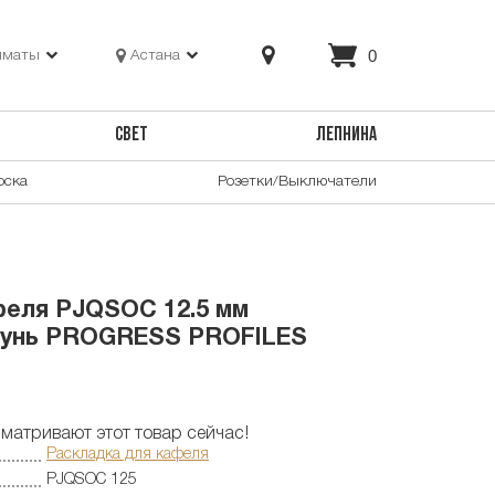
0
лматы
Астана
СВЕТ
ЛЕПНИНА
оска
Розетки/Выключатели
феля PJQSOC 12.5 мм
тунь PROGRESS PROFILES
матривают этот товар сейчас!
Раскладка для кафеля
PJQSOC 125