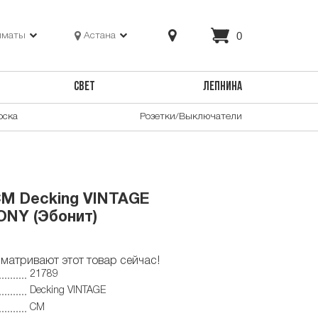
0
лматы
Астана
СВЕТ
ЛЕПНИНА
оска
Розетки/Выключатели
CM Decking VINTAGE
ONY (Эбонит)
матривают этот товар сейчас!
21789
Decking VINTAGE
CM