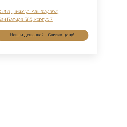
 328а, (ниже ул. Аль-Фараби)
бай Батыра 58б, корпус 7
Нашли дешевле? –
Снизим цену!