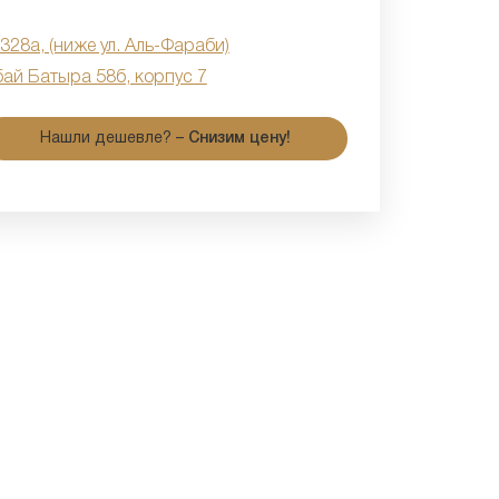
 328а, (ниже ул. Аль-Фараби)
бай Батыра 58б, корпус 7
Нашли дешевле? –
Снизим цену!