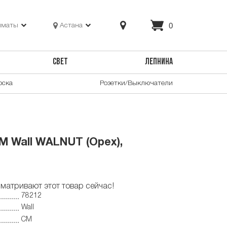
0
лматы
Астана
СВЕТ
ЛЕПНИНА
оска
Розетки/Выключатели
M Wall WALNUT (Орех),
матривают этот товар сейчас!
78212
Wall
CM