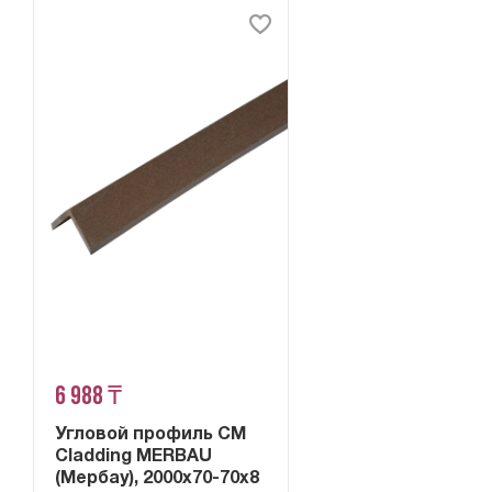
6 988 ₸
Угловой профиль CM
Cladding MERBAU
(Мербау), 2000х70-70х8