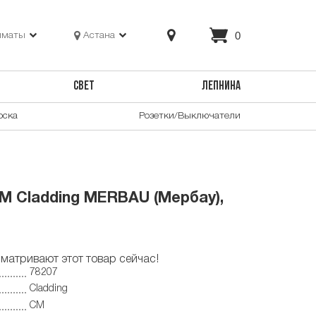
0
лматы
Астана
СВЕТ
ЛЕПНИНА
оска
Розетки/Выключатели
M Cladding MERBAU (Мербау),
матривают этот товар сейчас!
78207
Cladding
CM