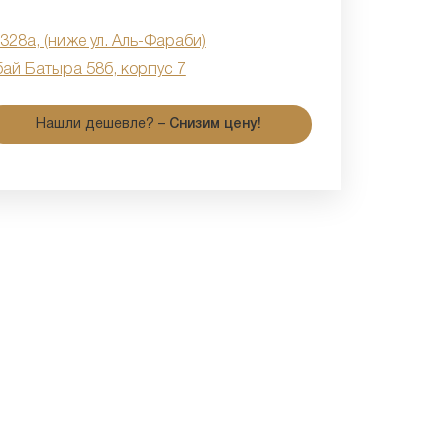
 328а, (ниже ул. Аль-Фараби)
бай Батыра 58б, корпус 7
Нашли дешевле? –
Снизим цену!