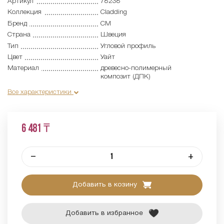
Артикул
78238
Коллекция
Cladding
Бренд
CM
Страна
Швеция
Тип
Угловой профиль
Цвет
Уайт
Материал
древесно-полимерный
композит (ДПК)
Все характеристики
6 481 ₸
–
+
Добавить в козину
Добавить в избранное