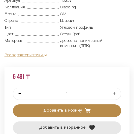
Артикул
78237
Коллекция
Cladding
Бренд
CM
Страна
Швеция
Тип
Угловой профиль
Цвет
Стоун Грей
Материал
древесно-полимерный
композит (ДПК)
Все характеристики
6 481 ₸
–
+
Добавить в козину
Добавить в избранное