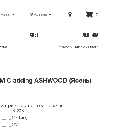
0
лматы
Астана
СВЕТ
ЛЕПНИНА
оска
Розетки/Выключатели
M Cladding ASHWOOD (Ясень),
матривают этот товар сейчас!
78206
Cladding
CM