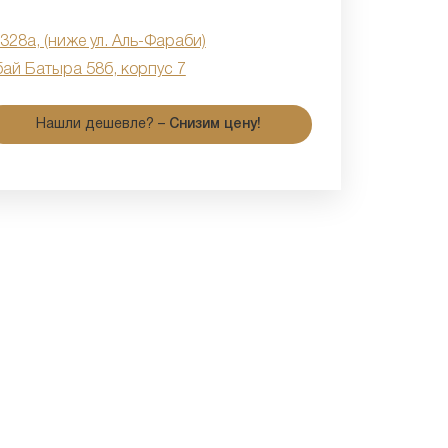
 328а, (ниже ул. Аль-Фараби)
бай Батыра 58б, корпус 7
Нашли дешевле? –
Снизим цену!