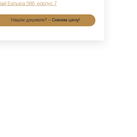
бай Батыра 58б, корпус 7
Нашли дешевле? –
Снизим цену!