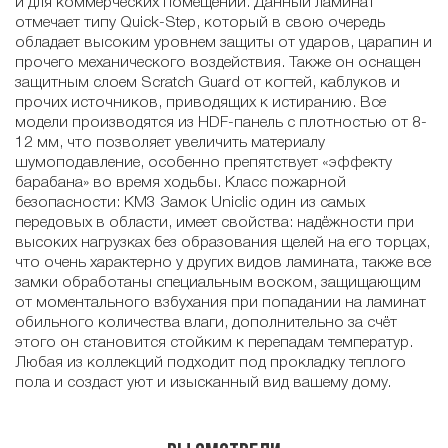
и для коммерческих помещений. Данный ламинат
отмечает типу Quick-Step, который в свою очередь
обладает высоким уровнем защиты от ударов, царапин и
прочего механического воздействия. Также он оснащен
защитным слоем Scratch Guard от когтей, каблуков и
прочих источников, приводящих к истиранию. Все
модели производятся из HDF-панель с плотностью от 8-
12 мм, что позволяет увеличить материалу
шумоподавление, особенно препятствует «эффекту
барабана» во время ходьбы. Класс пожарной
безопасности: КМ3 Замок Uniclic один из самых
передовых в области, имеет свойства: надёжности при
высоких нагрузках без образования щелей на его торцах,
что очень характерно у других видов ламината, также все
замки обработаны специальным воском, защищающим
от моментального взбухания при попадании на ламинат
обильного количества влаги, дополнительно за счёт
этого он становится стойким к перепадам температур.
Любая из коллекций подходит под прокладку теплого
пола и создаст уют и изысканный вид вашему дому.