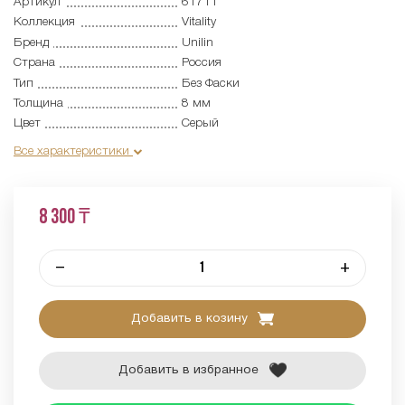
Артикул
61711
Коллекция
Vitality
Бренд
Unilin
Страна
Россия
Тип
Без Фаски
Толщина
8 мм
Цвет
Серый
Все характеристики
8 300 ₸
–
+
Добавить в козину
Добавить в избранное