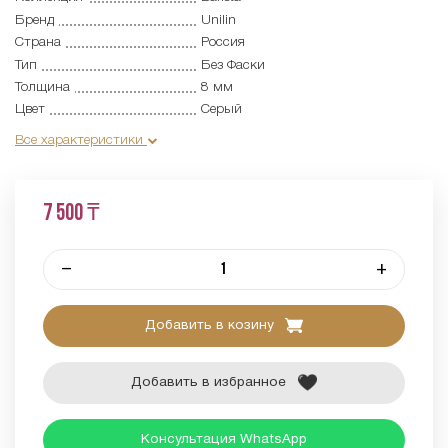
Бренд
Unilin
Страна
Россия
Тип
Без Фаски
Толщина
8 мм
Цвет
Серый
Все характеристики
7 500 ₸
–
+
Добавить в козину
Добавить в избранное
Консультация WhatsApp