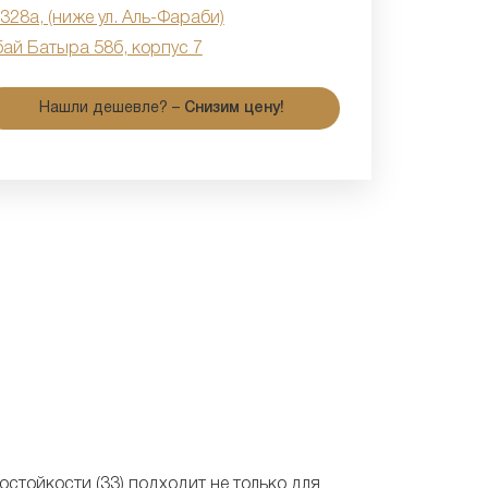
 328а, (ниже ул. Аль-Фараби)
бай Батыра 58б, корпус 7
Нашли дешевле? –
Снизим цену!
остойкости (33) подходит не только для