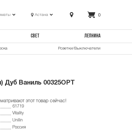
0
лматы
Астана
СВЕТ
ЛЕПНИНА
оска
Розетки/Выключатели
мм) Дуб Ваниль 00325OPT
матривают этот товар сейчас!
61719
Vitality
Unilin
Россия