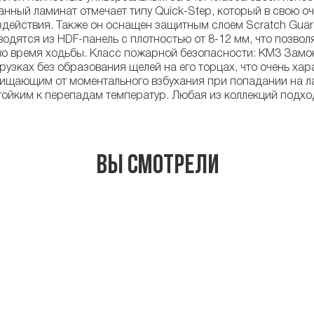
анный ламинат отмечает типу Quick-Step, который в свою о
здействия. Также он оснащен защитным слоем Scratch Guard 
дятся из HDF-панель с плотностью от 8-12 мм, что позвол
о время ходьбы. Класс пожарной безопасности: КМ3 Замок 
узках без образования щелей на его торцах, что очень хар
щающим от моментального взбухания при попадании на лам
стойким к перепадам температур. Любая из коллекций подхо
Вы смотрели