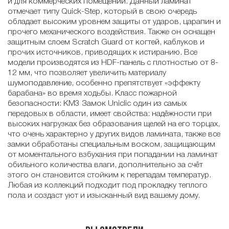
и для коммерческих помещений. Данный ламинат
отмечает типу Quick-Step, который в свою очередь
обладает высоким уровнем защиты от ударов, царапин и
прочего механического воздействия. Также он оснащен
защитным слоем Scratch Guard от когтей, каблуков и
прочих источников, приводящих к истиранию. Все
модели производятся из HDF-панель с плотностью от 8-
12 мм, что позволяет увеличить материалу
шумоподавление, особенно препятствует «эффекту
барабана» во время ходьбы. Класс пожарной
безопасности: КМ3 Замок Uniclic один из самых
передовых в области, имеет свойства: надёжности при
высоких нагрузках без образования щелей на его торцах,
что очень характерно у других видов ламината, также все
замки обработаны специальным воском, защищающим
от моментального взбухания при попадании на ламинат
обильного количества влаги, дополнительно за счёт
этого он становится стойким к перепадам температур.
Любая из коллекций подходит под прокладку теплого
пола и создаст уют и изысканный вид вашему дому.