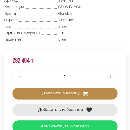
Артикул
1744 41
Коллекция
OSLO BLACK
Бренд
Genebre
Страна
Испания
Цвет
хром
Единица измерения
шт
Гарантия
5 лет
292 404 ₸
–
+
Добавить в козину
Добавить в избранное
Консультация WhatsApp