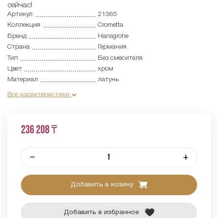
сейчас!
Артикул
21365
Коллекция
Crometta
Бренд
Hansgrohe
Страна
Германия
Тип
Без смесителя
Цвет
хром
Материал
латунь
Все характеристики
236 208 ₸
–
+
Добавить в козину
Добавить в избранное