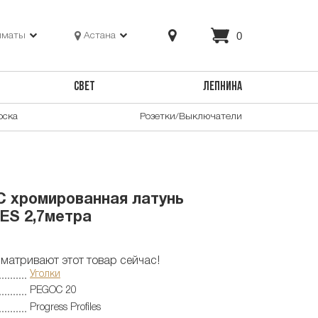
0
лматы
Астана
СВЕТ
ЛЕПНИНА
оска
Розетки/Выключатели
C хромированная латунь
S 2,7метра
матривают этот товар сейчас!
Уголки
PEGOC 20
Progress Profiles