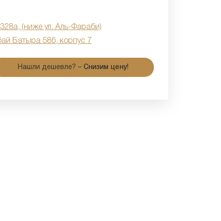
 328а, (ниже ул. Аль-Фараби)
бай Батыра 58б, корпус 7
Нашли дешевле? –
Снизим цену!