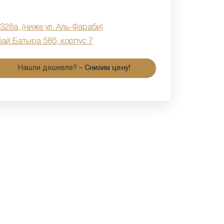
 328а, (ниже ул. Аль-Фараби)
бай Батыра 58б, корпус 7
Нашли дешевле? –
Снизим цену!