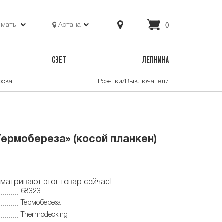
0
лматы
Астана
СВЕТ
ЛЕПНИНА
оска
Розетки/Выключатели
ермобереза» (косой планкен)
матривают этот товар сейчас!
68323
Термобереза
Thermodecking