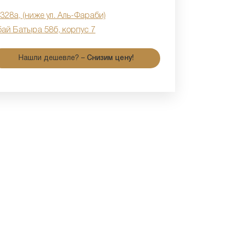
 328а, (ниже ул. Аль-Фараби)
бай Батыра 58б, корпус 7
Нашли дешевле? –
Снизим цену!