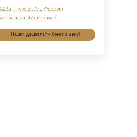
 328а, (ниже ул. Аль-Фараби)
бай Батыра 58б, корпус 7
Нашли дешевле? –
Снизим цену!