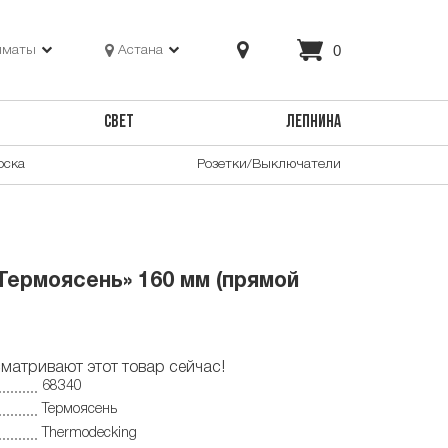
0
лматы
Астана
СВЕТ
ЛЕПНИНА
оска
Розетки/Выключатели
Термоясень» 160 мм (прямой
матривают этот товар сейчас!
68340
Термоясень
Thermodecking