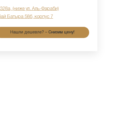
 328а, (ниже ул. Аль-Фараби)
бай Батыра 58б, корпус 7
Нашли дешевле? –
Снизим цену!