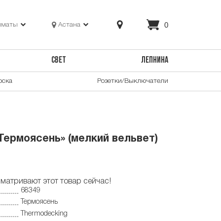
0
лматы
Астана
СВЕТ
ЛЕПНИНА
оска
Розетки/Выключатели
Термоясень» (мелкий вельвет)
матривают этот товар сейчас!
68349
Термоясень
Thermodecking