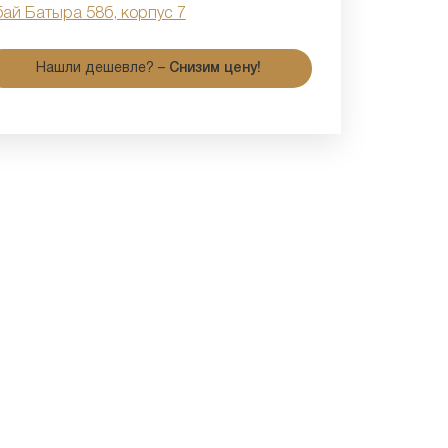
бай Батыра 58б, корпус 7
Нашли дешевле? –
Снизим цену!