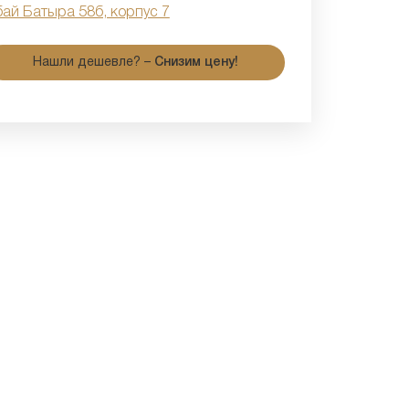
бай Батыра 58б, корпус 7
Нашли дешевле? –
Снизим цену!