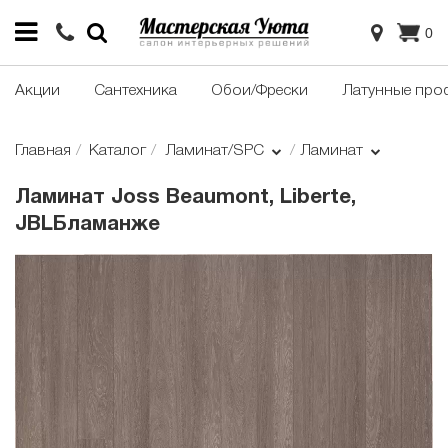
0
Акции
Сантехника
Обои/Фрески
Латунные про
Главная
Каталог
Ламинат/SPC
Ламинат
Ламинат Joss Beaumont, Liberte,
JBLБламанже