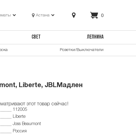
0
лматы
Астана
СВЕТ
ЛЕПНИНА
оска
Розетки/Выключатели
mont, Liberte, JBLМадлен
матривают этот товар сейчас!
112005
Liberte
Joss Beaumont
Россия