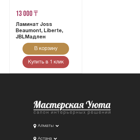
13 000 ₸
Ламинат Joss
Beaumont, Liberte,
JBLМадлен
В корзину
Купить в 1 клик
Алматы
Астана