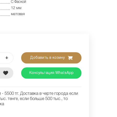
С Фаской
12 мм
матовая
+
Добавить в козину
е
Консультация WhatsApp
- 5500 тг. Доставка в черте города если
ыс. тенге, если больше 500 тыс., то
ка