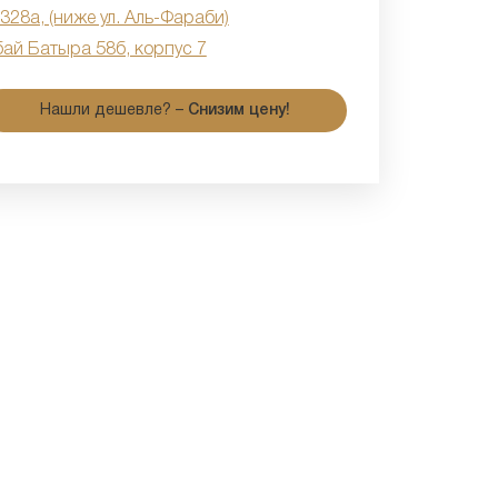
 328а, (ниже ул. Аль-Фараби)
бай Батыра 58б, корпус 7
Нашли дешевле? –
Снизим цену!