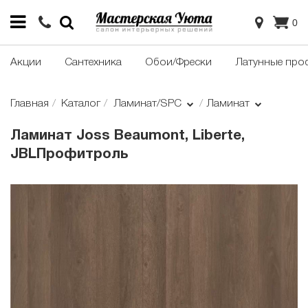
0
Акции
Сантехника
Обои/Фрески
Латунные про
Главная
Каталог
Ламинат/SPC
Ламинат
Ламинат Joss Beaumont, Liberte,
JBLПрофитроль