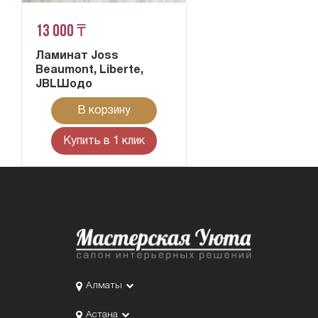
13 000 ₸
Ламинат Joss
Beaumont, Liberte,
JBLШодо
В корзину
Купить в 1 клик
Алматы
Астана