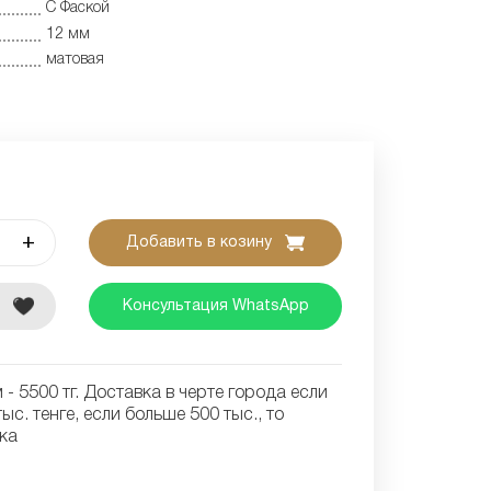
С Фаской
12 мм
матовая
+
Добавить в козину
е
Консультация WhatsApp
- 5500 тг. Доставка в черте города если
ыс. тенге, если больше 500 тыс., то
ка