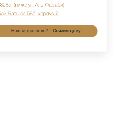
 328а, (ниже ул. Аль-Фараби)
бай Батыра 58б, корпус 7
Нашли дешевле? –
Снизим цену!