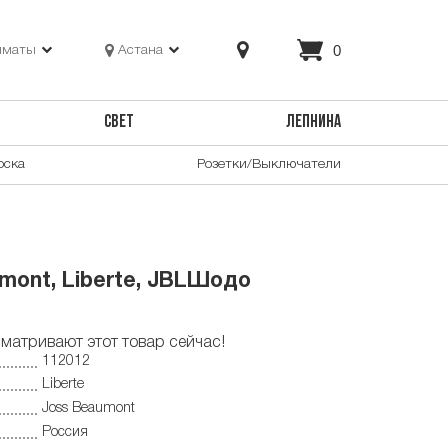
0
лматы
Астана
СВЕТ
ЛЕПНИНА
оска
Розетки/Выключатели
mont, Liberte, JBLШодо
матривают этот товар сейчас!
112012
Liberte
Joss Beaumont
Россия