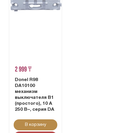
2 999 ₸
Donel R98
DA10100
механизм
выключателя В1
(простого), 10 A
250 В~, серия DA
В корзину