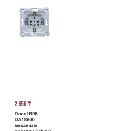
2 856 ₸
Donel R98
DA18800
механизм