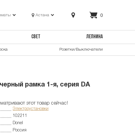
0
лматы
Астана
СВЕТ
ЛЕПНИНА
оска
Розетки/Выключатели
черный рамка 1-я, серия DA
матривают этот товар сейчас!
Электроустановки
102211
Donel
Россия