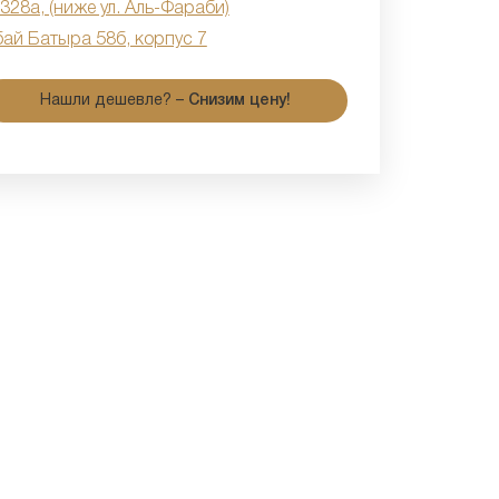
 328а, (ниже ул. Аль-Фараби)
бай Батыра 58б, корпус 7
Нашли дешевле? –
Снизим цену!