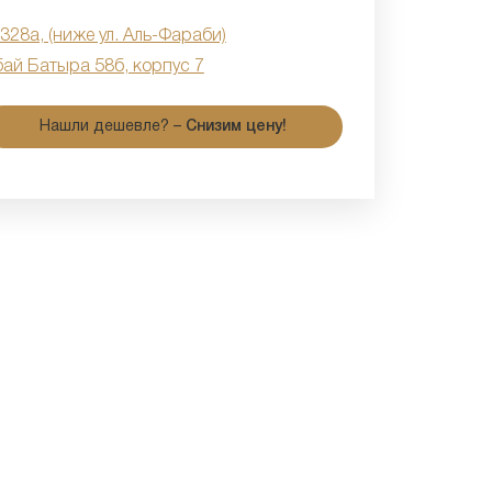
 328а, (ниже ул. Аль-Фараби)
бай Батыра 58б, корпус 7
Нашли дешевле? –
Снизим цену!