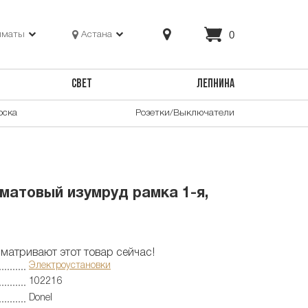
0
лматы
Астана
СВЕТ
ЛЕПНИНА
оска
Розетки/Выключатели
 матовый изумруд рамка 1-я,
матривают этот товар сейчас!
Электроустановки
102216
Donel