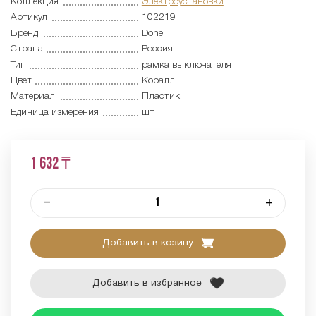
Коллекция
Электроустановки
Артикул
102219
Бренд
Donel
Страна
Россия
Тип
рамка выключателя
Цвет
Коралл
Материал
Пластик
Единица измерения
шт
1 632 ₸
–
+
Добавить в козину
Добавить в избранное