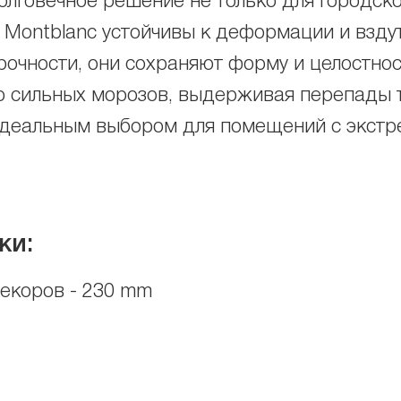
олговечное решение не только для городско
 Montblanc устойчивы к деформации и взду
очности, они сохраняют форму и целостнос
о сильных морозов, выдерживая перепады т
х идеальным выбором для помещений с экст
ки:
декоров - 230 mm