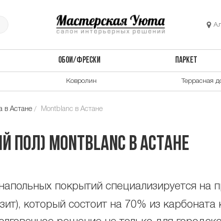
А
ОБОИ/ФРЕСКИ
ПАРКЕТ
Ковролин
Террасная д
 в Астане
Montblanc в Астане
й пол) Montblanc в Астане
напольных покрытий специализируется на 
т), который состоит на 70% из карбоната к