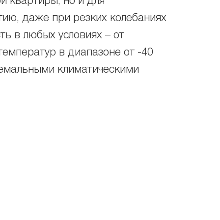
й квартиры, но и для
тию, даже при резких колебаниях
ть в любых условиях – от
емператур в диапазоне от -40
ремальными климатическими