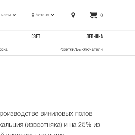
0
лматы
Астана
СВЕТ
ЛЕПНИНА
оска
Розетки/Выключатели
производстве виниловых полов
альция (известняка) и на 25% из