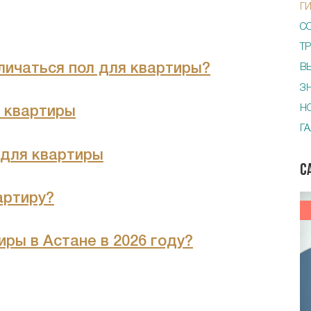
Г
С
Т
личаться пол для квартиры?
В
З
Н
 квартиры
Г
 для квартиры
С
артиру?
иры в Астане в 2026 году?