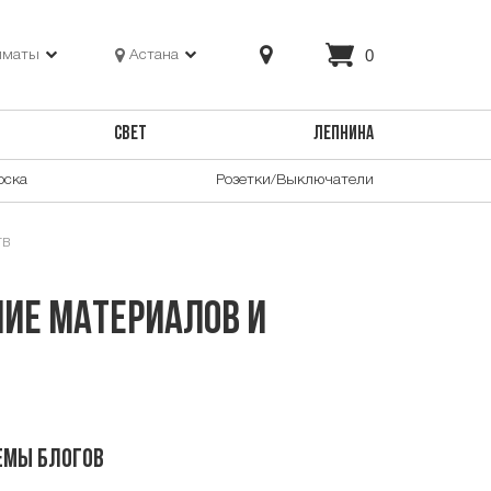
0
лматы
Астана
СВЕТ
ЛЕПНИНА
оска
Розетки/Выключатели
тв
ие материалов и
емы блогов