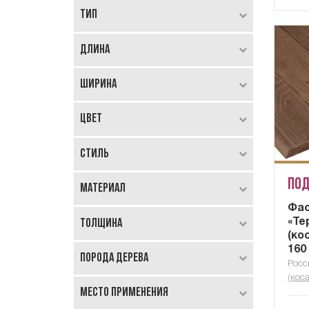
Тип
Длина
Ширина
Цвет
Стиль
Под
Материал
Фас
Толщина
«Те
(ко
160
Порода дерева
Росс
(коса
Место применения