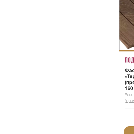
Под
Фас
«Те
(пр
160
Росс
(пря