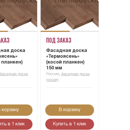
аказ
Под заказ
ная доска
Фасадная доска
оясень»
«Термоясень»
 планкен)
(косой планкен)
м
150 мм
,
Фасадная доска
Россия
Фасадная доска
(косая)
 корзину
В корзину
ить в 1 клик
Купить в 1 клик