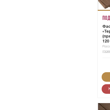
Под
Фас
«Те
(пр
120
Росс
(пря