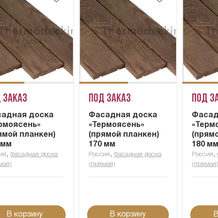
 заказ
Под заказ
Под з
адная доска
Фасадная доска
Фасад
рмоясень»
«Термоясень»
«Терм
ямой планкен)
(прямой планкен)
(прям
 мм
170 мм
180 м
,
,
,
ия
Фасадная доска
Россия
Фасадная доска
Россия
мая)
(прямая)
(прямая
В корзину
В корзину
В