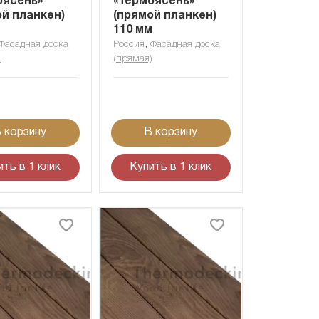
оясень»
«Термоясень»
ой планкен)
(прямой планкен)
м
110 мм
,
Фасадная доска
Россия
Фасадная доска
)
(прямая)
 корзину
В корзину
ить в 1 клик
Купить в 1 клик