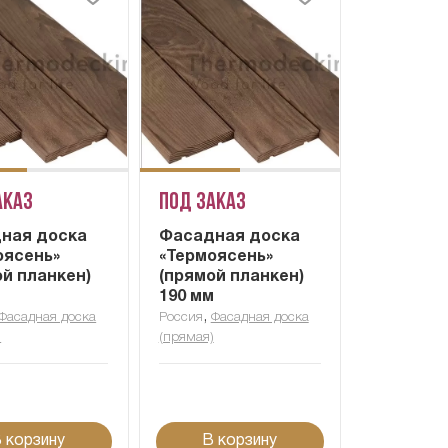
аказ
Под заказ
ная доска
Фасадная доска
оясень»
«Термоясень»
ой планкен)
(прямой планкен)
м
190 мм
,
Фасадная доска
Россия
Фасадная доска
)
(прямая)
 корзину
В корзину