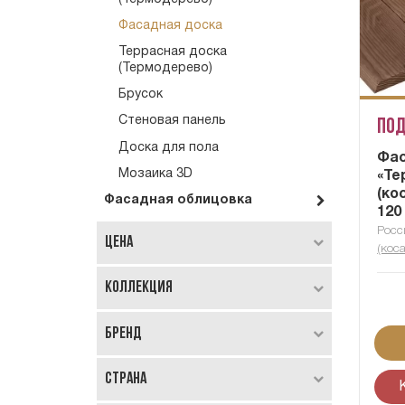
Фасадная доска
Террасная доска
(Термодерево)
Брусок
Стеновая панель
Под
Доска для пола
Фас
Мозаика 3D
«Те
(ко
Фасадная облицовка
120
Росс
Цена
(коса
Коллекция
Бренд
Страна