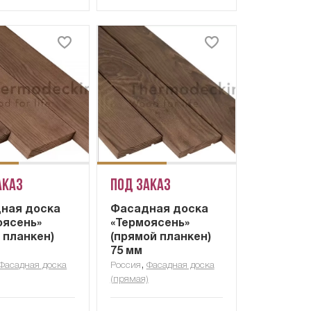
аказ
Под заказ
ная доска
Фасадная доска
оясень»
«Термоясень»
 планкен)
(прямой планкен)
м
75 мм
,
Фасадная доска
Россия
Фасадная доска
(прямая)