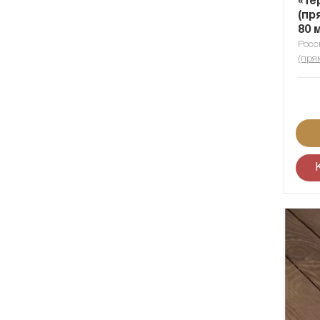
«Те
(пр
80 
Росс
(пря