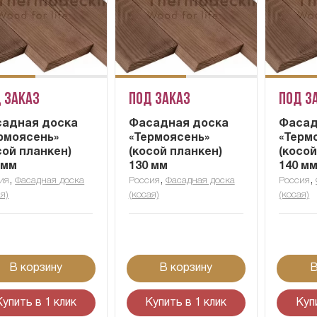
 заказ
Под заказ
Под з
адная доска
Фасадная доска
Фасад
рмоясень»
«Термоясень»
«Терм
сой планкен)
(косой планкен)
(косой
 мм
130 мм
140 м
,
,
,
ия
Фасадная доска
Россия
Фасадная доска
Россия
я)
(косая)
(косая)
В корзину
В корзину
В
Купить в 1 клик
Купить в 1 клик
Куп