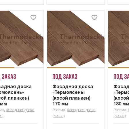
 заказ
Под заказ
Под з
адная доска
Фасадная доска
Фасад
рмоясень»
«Термоясень»
«Терм
сой планкен)
(косой планкен)
(косой
 мм
170 мм
180 м
,
,
,
ия
Фасадная доска
Россия
Фасадная доска
Россия
я)
(косая)
(косая)