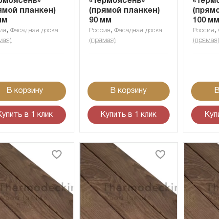
рмоясень»
«Термоясень»
«Терм
ямой планкен)
(прямой планкен)
(прям
мм
90 мм
100 м
,
,
,
ия
Фасадная доска
Россия
Фасадная доска
Россия
мая)
(прямая)
(прямая
В корзину
В корзину
В
Купить в 1 клик
Купить в 1 клик
Куп