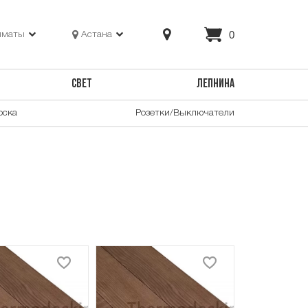
0
лматы
Астана
СВЕТ
ЛЕПНИНА
оска
Розетки/Выключатели